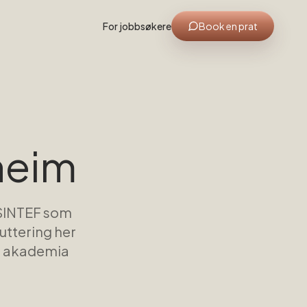
For jobbsøkere
Book en prat
heim
SINTEF som
uttering her
om akademia