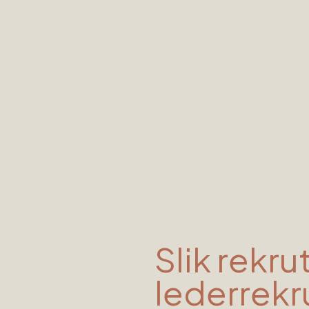
Slik rekru
lederrekr