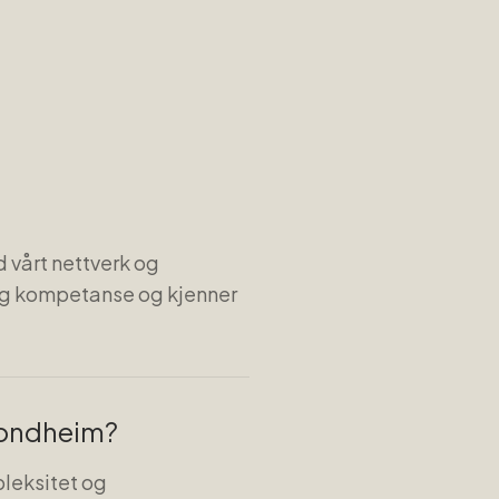
l
 vårt nettverk og
tig kompetanse og kjenner
Trondheim?
pleksitet og