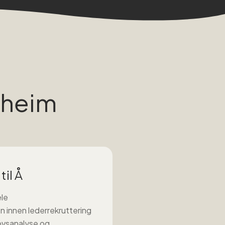
dheim
til Å
ele
n innen
lederrekruttering
ovsanalyse og