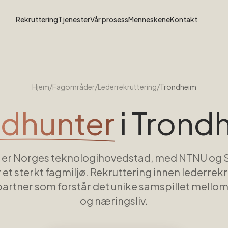
Rekruttering
Tjenester
Vår prosess
Menneskene
Kontakt
Hjem
/
Fagområder
/
Lederrekruttering
/
Trondheim
dhunter
i
Trond
 er Norges teknologihovedstad, med NTNU og 
 et sterkt fagmiljø. Rekruttering innen lederrekr
partner som forstår det unike samspillet mell
og næringsliv.