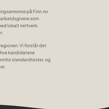
lingsannonse på Finn.no.
os arbeidsgivere som
ed lokalt nettverk,
r.
regionen. Vi forstår det
t hva kandidatene
remfor standardtester, og
er.