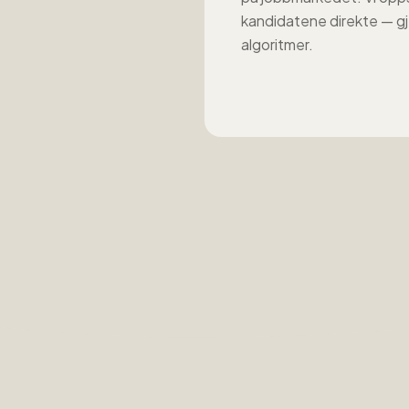
kandidatene direkte — gj
algoritmer.