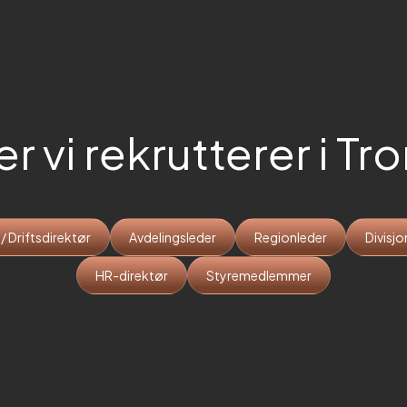
er vi rekrutterer i
Tr
 Driftsdirektør
Avdelingsleder
Regionleder
Divisjo
HR-direktør
Styremedlemmer