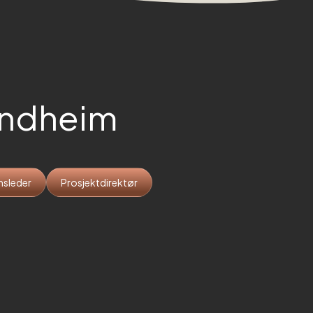
ondheim
nsleder
Prosjektdirektør