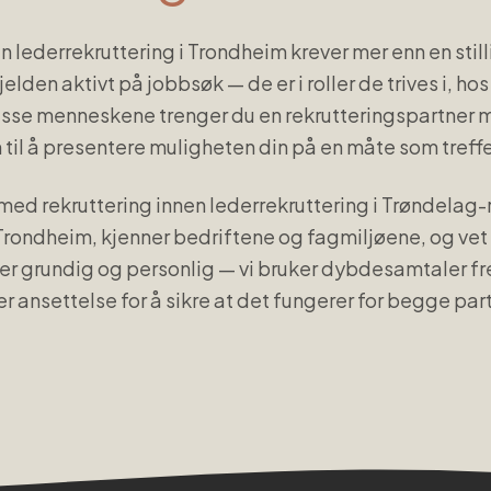
en
lederrekruttering
i
Trondheim
krever mer enn en stil
lden aktivt på jobbsøk — de er i roller de trives i, h
isse menneskene trenger du en rekrutteringspartner m
il å presentere muligheten din på en måte som treffe
med rekruttering innen
lederrekruttering
i
Trøndelag
-
Trondheim
, kjenner bedriftene og fagmiljøene, og ve
 er grundig og personlig — vi bruker dybdesamtaler f
tter ansettelse for å sikre at det fungerer for begge part