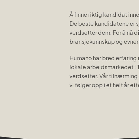
Å finne riktig kandidat inn
De beste kandidatene er sje
verdsetter dem. For å nå d
bransjekunnskap og evnen t
Humano har bred erfaring 
lokale arbeidsmarkedet i
verdsetter. Vår tilnærming
vi følger opp i et helt år e