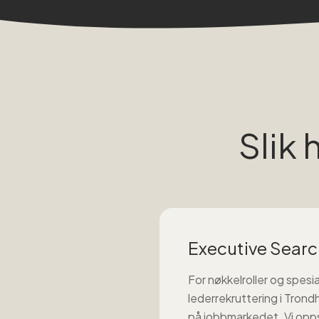
Slik 
Executive Searc
For nøkkelroller og spesia
lederrekruttering
i
Trond
på jobbmarkedet. Vi opp