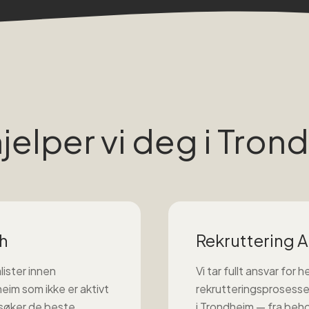
hjelper vi deg i
Tron
h
Rekruttering A 
lister innen
Vi tar fullt ansvar for h
heim
som ikke er aktivt
rekrutteringsprosesse
søker de beste
i
Trondheim
— fra beh