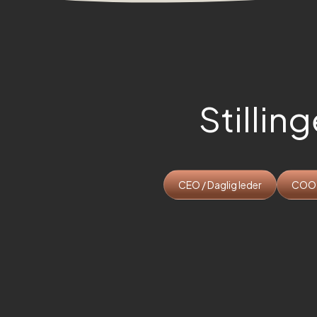
Stilling
CEO / Daglig leder
COO /