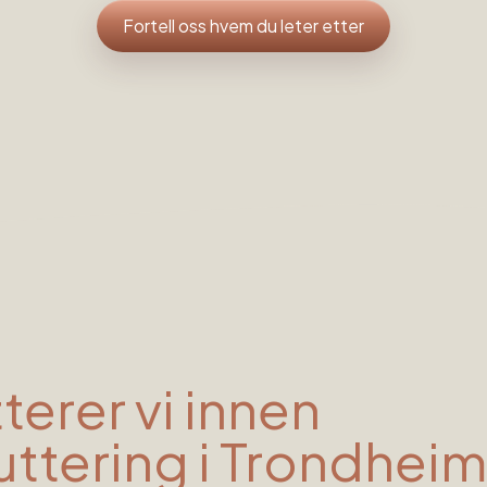
Fortell oss hvem du leter etter
tterer vi innen
uttering
i
Trondheim