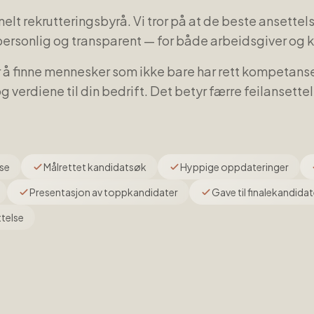
elt rekrutteringsbyrå. Vi tror på at de beste ansettel
personlig og transparent — for både arbeidsgiver og 
or å finne mennesker som ikke bare har rett kompetan
og verdiene til din bedrift. Det betyr færre feilansette
nse
Målrettet kandidatsøk
Hyppige oppdateringer
Presentasjon av toppkandidater
Gave til finalekandidat
ttelse