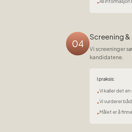
All informasjo
•
Screening &
04
Vi screeninger s
kandidatene.
I praksis:
Vi kaller det en
•
Vi vurderer bå
•
Målet er å finn
•