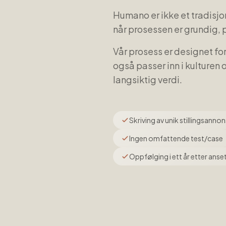
Humano er ikke et tradisjon
når prosessen er grundig, 
Vår prosess er designet f
også passer inn i kulturen 
langsiktig verdi.
Skriving av unik stillingsanno
Ingen omfattende test/case
Oppfølging i ett år etter anse