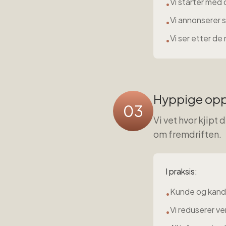
Vi starter med 
•
Vi annonserer s
•
Vi ser etter de
•
Hyppige opp
03
Vi vet hvor kjipt
om fremdriften.
I praksis:
Kunde og kandi
•
Vi reduserer ve
•