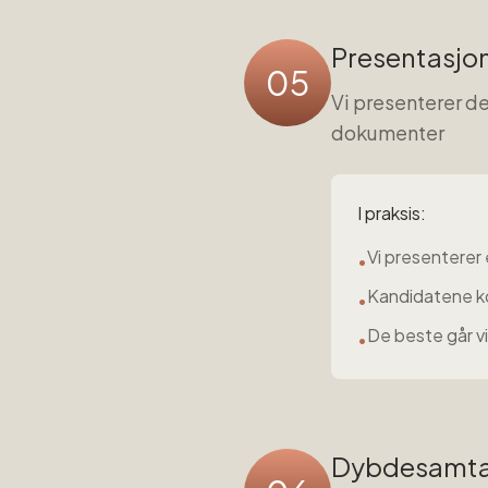
Presentasjo
05
Vi presenterer d
dokumenter
I praksis:
Vi presenterer 
•
Kandidatene k
•
De beste går v
•
Dybdesamta