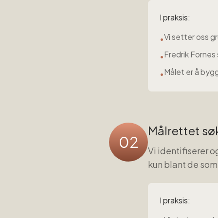
I praksis:
Vi setter oss gr
•
Fredrik Fornes 
•
Målet er å byg
•
Målrettet sø
02
Vi identifiserer 
kun blant de som 
I praksis: