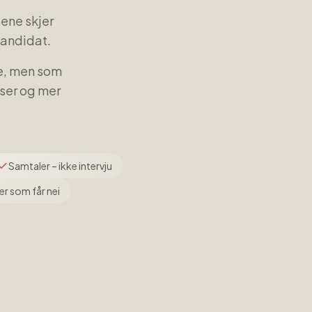
sene skjer
kandidat.
se, men som
lser og mer
Samtaler – ikke intervju
er som får nei