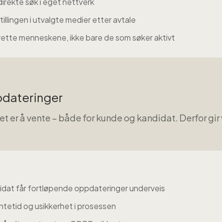
direkte søk i eget nettverk
tillingen i utvalgte medier etter avtale
 rette menneskene, ikke bare de som søker aktivt
dateringer
 det er å vente – både for kunde og kandidat. Derfor gi
dat får fortløpende oppdateringer underveis
ntetid og usikkerhet i prosessen