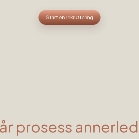
Start en rekruttering
vår prosess annerle