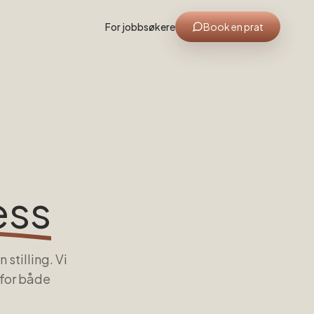
For jobbsøkere
Book en prat
ess
stilling. Vi
 for både