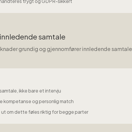
n håndteres trygt og GDPR-sikkert
 innledende samtale
øknader grundig og gjennomfører innledende samtaler f
 samtale, ikke bare et intervju
de kompetanse og personlig match
e ut om dette føles riktig for begge parter