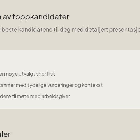
n av toppkandidater
e beste kandidatene til deg med detaljert presentasj
en nøye utvalgt shortlist
ommer med tydelige vurderinger og kontekst
idere til møte med arbeidsgiver
ler