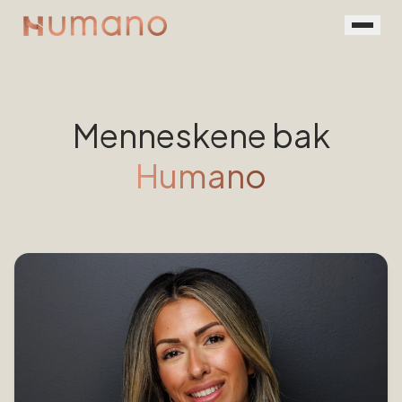
Rekruttering
Tjenester
Menneskene bak
Vår prosess
Humano
Menneskene
Kontakt
Book en prat
For jobbsøkere