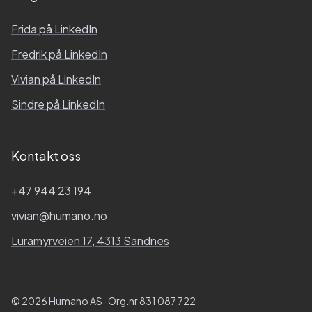
Frida
på LinkedIn
Fredrik
på LinkedIn
Vivian
på LinkedIn
Sindre
på LinkedIn
Kontakt oss
+47 944 23 194
vivian@humano.no
Luramyrveien 17, 4313 Sandnes
© 2026 Humano AS · Org.nr 831 087 722