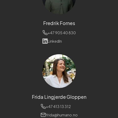
Fredrik Fornes
+47 905 40 830
LinkedIn
Frida Lingjerde Gloppen
+47 413 13 312
frida@humano.no