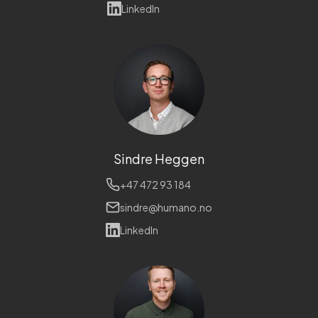
LinkedIn
Sindre Heggen
+47 472 93 184
sindre@humano.no
LinkedIn