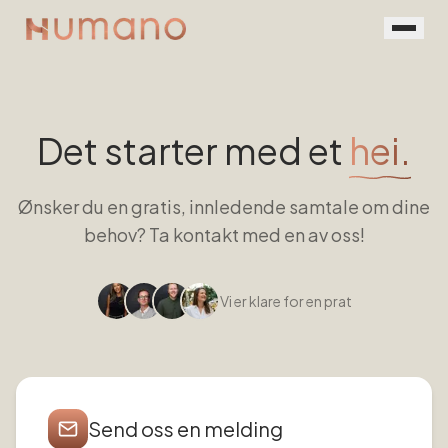
Rekruttering
Tjenester
Det starter med et
hei.
Vår prosess
Ønsker du en gratis, innledende samtale om dine
Menneskene
behov? Ta kontakt med en av oss!
Kontakt
Vi er klare for en prat
Book en prat
For jobbsøkere
Send oss en melding