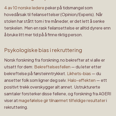
4 av 10 norske ledere
peker på tidsmangel som
hovedårsak til feilansettelser (Opinion/Experis). Når
stolen har stått tom i tre måneder, er det lett å senke
terskelen. Men en rask feilansettelse er alltid dyrere enn
å bruke litt mer tid på å finne riktig person.
Psykologiske bias i rekruttering
Norsk forskning fra forskning.no bekrefter at vi alle er
utsatt for dem:
Bekreftelsesfellen
— du leter etter
bekreftelse på førsteinntrykket.
Likhets-bias
— du
ansetter folk som ligner deg selv.
Halo-effekten
— ett
positivt trekk overskygger alt annet. Ustrukturerte
samtaler forsterker disse fellene, og forskning fra AGERI
viser at
magefølelse gir tilnærmet tilfeldige resultater
i
rekruttering.