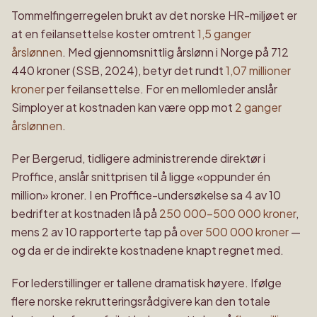
Tommelfingerregelen brukt av det norske HR-miljøet er
at en feilansettelse koster omtrent
1,5 ganger
årslønnen
. Med gjennomsnittlig årslønn i Norge på 712
440 kroner (SSB, 2024), betyr det rundt
1,07 millioner
kroner
per feilansettelse. For en mellomleder anslår
Simployer at kostnaden kan være opp mot
2 ganger
årslønnen
.
Per Bergerud, tidligere administrerende direktør i
Proffice, anslår snittprisen til å ligge «oppunder én
million» kroner. I en Proffice-undersøkelse sa 4 av 10
bedrifter at kostnaden lå på
250 000–500 000 kroner
,
mens 2 av 10 rapporterte tap på
over 500 000 kroner
—
og da er de indirekte kostnadene knapt regnet med.
For lederstillinger er tallene dramatisk høyere. Ifølge
flere norske rekrutteringsrådgivere kan den totale