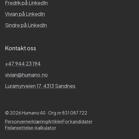
Fredrik
på LinkedIn
Vivian
på LinkedIn
Sindre
på LinkedIn
Kontakt oss
+47 944 23 194
vivian@humano.no
Luramyrveien 17, 4313 Sandnes
© 2026 Humano AS · Org.nr 831 087 722
Personvernerklæring
Artikler
For kandidater
Feilansettelse-kalkulator