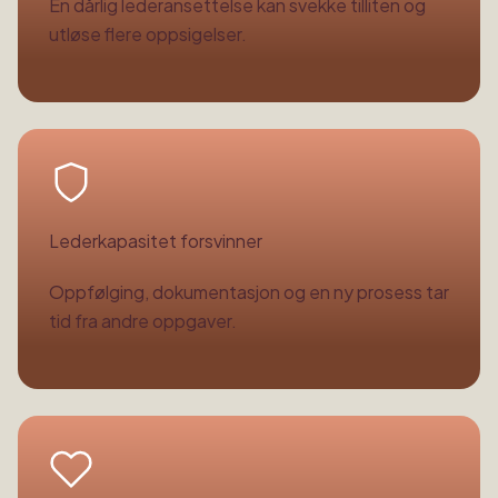
En dårlig lederansettelse kan svekke tilliten og
utløse flere oppsigelser.
Lederkapasitet forsvinner
Oppfølging, dokumentasjon og en ny prosess tar
tid fra andre oppgaver.