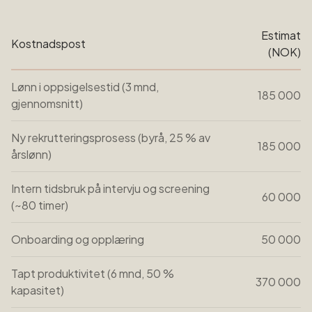
Estimat
Kostnadspost
(NOK)
Lønn i oppsigelsestid (3 mnd,
185 000
gjennomsnitt)
Ny rekrutteringsprosess (byrå, 25 % av
185 000
årslønn)
Intern tidsbruk på intervju og screening
60 000
(~80 timer)
Onboarding og opplæring
50 000
Tapt produktivitet (6 mnd, 50 %
370 000
kapasitet)