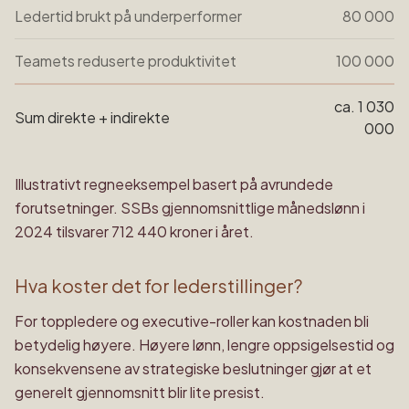
Ledertid brukt på underperformer
80 000
Teamets reduserte produktivitet
100 000
ca. 1 030
Sum direkte + indirekte
000
Illustrativt regneeksempel basert på avrundede
forutsetninger. SSBs gjennomsnittlige månedslønn i
2024 tilsvarer 712 440 kroner i året.
Hva koster det for lederstillinger?
For toppledere og executive-roller kan kostnaden bli
betydelig høyere. Høyere lønn, lengre oppsigelsestid og
konsekvensene av strategiske beslutninger gjør at et
generelt gjennomsnitt blir lite presist.