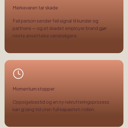
Merkevaren tar skade
Feil person sender feil signal til kunder og
partnere — og et skadet employer brand gjør
neste ansettelse vanskeligere.
Momentum stopper
Oppsigelsestid og en ny rekrutteringsprosess
kan gi lang tid uten full kapasitet i rollen.