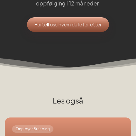
oppfølging i 12 måneder.
Fortell oss hvem du leter etter
Les også
Employer Branding