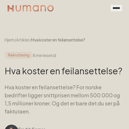
Rekruttering
Tjenester
Hjem
/
Artikler
/
Hva koster en feilansettelse?
Vår prosess
8 min
lesetid
Rekruttering
Menneskene
Hva koster en feilansettelse?
Kontakt
Hva koster en feilansettelse? For norske
Book en prat
bedrifter ligger snittprisen mellom 500 000 og
For jobbsøkere
1,5 millioner kroner. Og det er bare det du ser på
fakturaen.