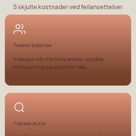
5 skjulte kostnader ved feilansettelser
Teamet belastes
Kollegaer må ofte kompensere, og både
motivasjon og kapasitet kan falle.
Folk kan slutte