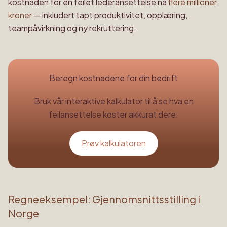
kostnaden for en feilet lederansettelse nå
flere millioner
kroner
— inkludert tapt produktivitet, opplæring,
teampåvirkning og ny rekruttering.
Beregn kostnadene for din bedrift
Bruk vår interaktive kalkulator til å se hva en
feilansettelse koster akkurat dere.
Prøv kalkulatoren
Regneeksempel: Gjennomsnittsstilling i
Norge