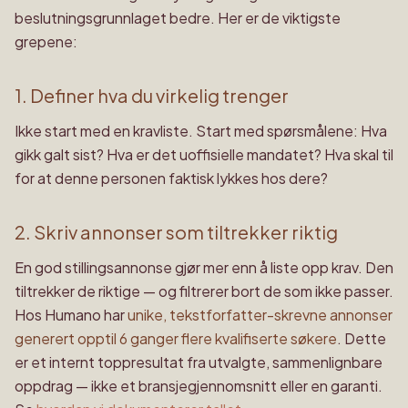
beslutningsgrunnlaget bedre. Her er de viktigste
grepene:
1. Definer hva du virkelig trenger
Ikke start med en kravliste. Start med spørsmålene: Hva
gikk galt sist? Hva er det uoffisielle mandatet? Hva skal til
for at denne personen faktisk lykkes hos dere?
2. Skriv annonser som tiltrekker riktig
En god stillingsannonse gjør mer enn å liste opp krav. Den
tiltrekker de riktige — og filtrerer bort de som ikke passer.
Hos Humano har
unike, tekstforfatter-skrevne annonser
generert opptil 6 ganger flere kvalifiserte søkere
. Dette
er et internt toppresultat fra utvalgte, sammenlignbare
oppdrag — ikke et bransjegjennomsnitt eller en garanti.