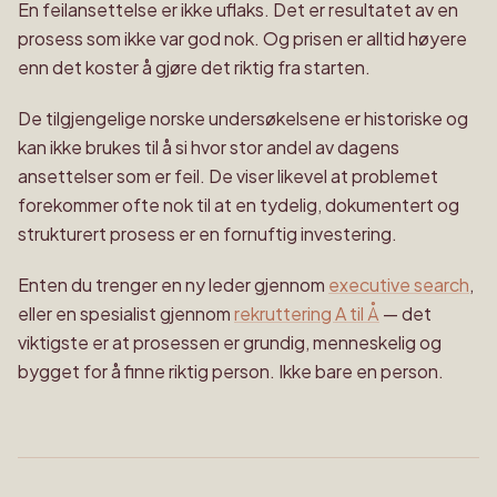
En feilansettelse er ikke uflaks. Det er resultatet av en
prosess som ikke var god nok. Og prisen er alltid høyere
enn det koster å gjøre det riktig fra starten.
De tilgjengelige norske undersøkelsene er historiske og
kan ikke brukes til å si hvor stor andel av dagens
ansettelser som er feil. De viser likevel at problemet
forekommer ofte nok til at en tydelig, dokumentert og
strukturert prosess er en fornuftig investering.
Enten du trenger en ny leder gjennom
executive search
,
eller en spesialist gjennom
rekruttering A til Å
— det
viktigste er at prosessen er grundig, menneskelig og
bygget for å finne riktig person. Ikke bare en person.