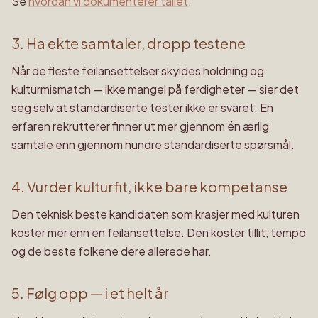
Se
hvordan vi dokumenterer tallet
.
3. Ha ekte samtaler, dropp testene
Når de fleste feilansettelser skyldes holdning og
kulturmismatch — ikke mangel på ferdigheter — sier det
seg selv at standardiserte tester ikke er svaret. En
erfaren rekrutterer finner ut mer gjennom én ærlig
samtale enn gjennom hundre standardiserte spørsmål.
4. Vurder kulturfit, ikke bare kompetanse
Den teknisk beste kandidaten som krasjer med kulturen
koster mer enn en feilansettelse. Den koster tillit, tempo
og de beste folkene dere allerede har.
5. Følg opp — i et helt år