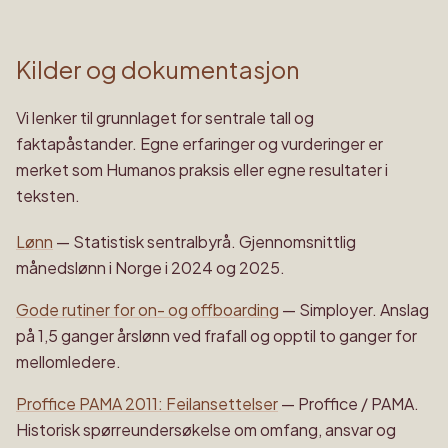
Kilder og dokumentasjon
Vi lenker til grunnlaget for sentrale tall og
faktapåstander. Egne erfaringer og vurderinger er
merket som Humanos praksis eller egne resultater i
teksten.
Lønn
—
Statistisk sentralbyrå
.
Gjennomsnittlig
månedslønn i Norge i 2024 og 2025.
Gode rutiner for on- og offboarding
—
Simployer
.
Anslag
på 1,5 ganger årslønn ved frafall og opptil to ganger for
mellomledere.
Proffice PAMA 2011: Feilansettelser
—
Proffice / PAMA
.
Historisk spørreundersøkelse om omfang, ansvar og