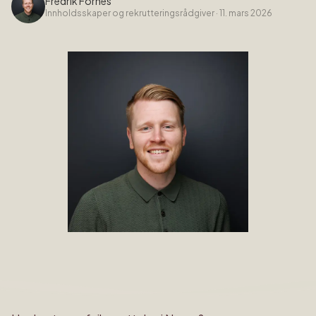
Fredrik Fornes
Innholdsskaper og rekrutteringsrådgiver
·
11. mars 2026