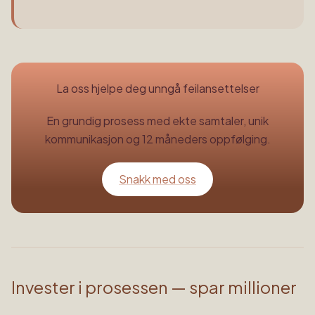
La oss hjelpe deg unngå feilansettelser
En grundig prosess med ekte samtaler, unik
kommunikasjon og 12 måneders oppfølging.
Snakk med oss
Invester i prosessen — spar millioner