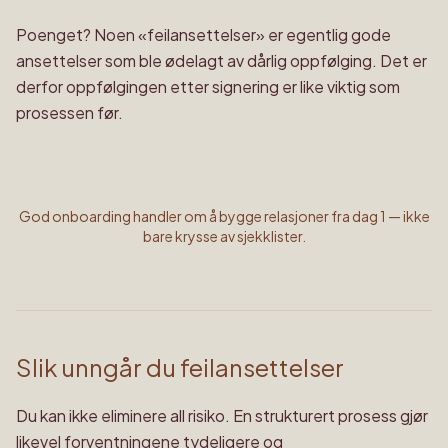
Poenget? Noen «feilansettelser» er egentlig gode
ansettelser som ble ødelagt av dårlig oppfølging. Det er
derfor oppfølgingen etter signering er like viktig som
prosessen før.
God onboarding handler om å bygge relasjoner fra dag 1 — ikke
bare krysse av sjekklister.
Slik unngår du feilansettelser
Du kan ikke eliminere all risiko. En strukturert prosess gjør
likevel forventningene tydeligere og