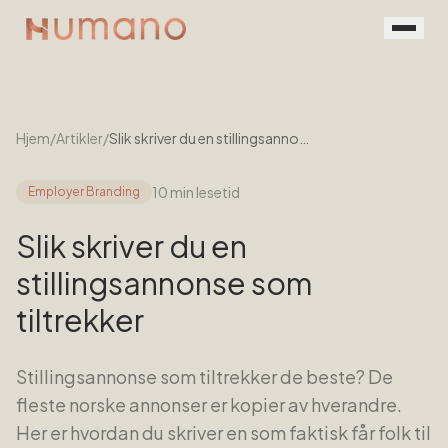
Rekruttering
Tjenester
Hjem
/
Artikler
/
Slik skriver du en stillingsannonse som tiltrekker
Vår prosess
10 min
lesetid
Employer Branding
Menneskene
Slik skriver du en
Kontakt
stillingsannonse som
tiltrekker
Book en prat
For jobbsøkere
Stillingsannonse som tiltrekker de beste? De
fleste norske annonser er kopier av hverandre.
Her er hvordan du skriver en som faktisk får folk til