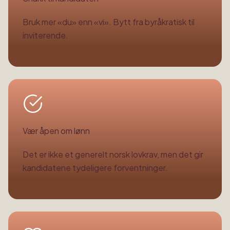
Bruk mer «du» enn «vi». Bytt fra byråkratisk til
inviterende.
Vær åpen om lønn
Det er ikke et generelt norsk lovkrav, men det gir
kandidatene tydeligere forventninger.