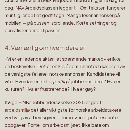
Cruit anbefaler å beskrive jobben konkret, gjerne dag for
dag. NAV Arbeidsplassen legger til: Om teksten fungerer
muntlig, er det et godt tegn. Mange leser annonser på
mobilen — på bussen, scrollende. Korte setninger og
punktlister der det passer.
4. Vær ærlig om hvem dere er
«Vi er en ledende aktør i et spennende marked» er ikke
en beskrivelse. Det er en klisjé som Talentech kaller en av
de vanligste feilene i norske annonser. Kandidatene vil
vite: Hvordan er det
egentlig
å jobbe hos dere? Hva er
kulturen? Hva er frustrerende? Hva er gøy?
Ifølge FINNs Jobbundersøkelse 2025 er
godt
arbeidsmiljø
det aller viktigste for norske arbeidstakere
ved valg av arbeidsgiver — foran lønn og interessante
oppgaver. Fortell om arbeidsmiljøet, ikke bare om