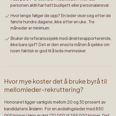
personen aldri har hatt budsjett eller personalansvar.
Hvor lenge følger de opp? En leder viser seg etter de
første hundre dagene, ikke etter en uke. Tre
måneder er minimum.
Bruker de referansesjekk med direkterapporterende,
ikke bare sjef? Det er den eneste måten å sjekke om
noen faktisk er god til å lede mennesker.
Hvor mye koster det å bruke byrå til
mellomleder-rekruttering?
Honoraret ligger vanligvis mellom 20 og 30 prosent av
kandidatens årslønn. For en avdelingsleder med 850
000 kroner i lønn er det 170 000 til 255 000 kroner. Det