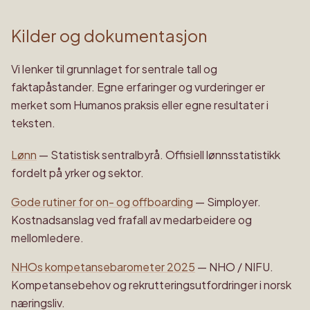
Kilder og dokumentasjon
Vi lenker til grunnlaget for sentrale tall og
faktapåstander. Egne erfaringer og vurderinger er
merket som Humanos praksis eller egne resultater i
teksten.
Lønn
—
Statistisk sentralbyrå
.
Offisiell lønnsstatistikk
fordelt på yrker og sektor.
Gode rutiner for on- og offboarding
—
Simployer
.
Kostnadsanslag ved frafall av medarbeidere og
mellomledere.
NHOs kompetansebarometer 2025
—
NHO / NIFU
.
Kompetansebehov og rekrutteringsutfordringer i norsk
næringsliv.