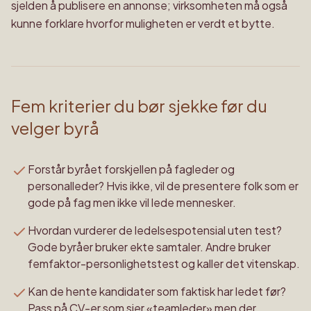
sjelden å publisere en annonse; virksomheten må også
kunne forklare hvorfor muligheten er verdt et bytte.
Fem kriterier du bør sjekke før du
velger byrå
Forstår byrået forskjellen på fagleder og
personalleder? Hvis ikke, vil de presentere folk som er
gode på fag men ikke vil lede mennesker.
Hvordan vurderer de ledelsespotensial uten test?
Gode byråer bruker ekte samtaler. Andre bruker
femfaktor-personlighetstest og kaller det vitenskap.
Kan de hente kandidater som faktisk har ledet før?
Pass på CV-er som sier «teamleder» men der