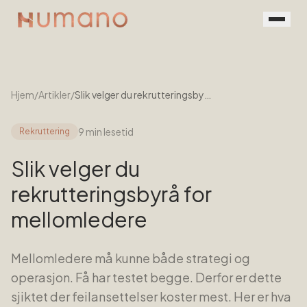
Rekruttering
Tjenester
Hjem
/
Artikler
/
Slik velger du rekrutteringsbyrå for mellomledere
Vår prosess
9 min
lesetid
Rekruttering
Menneskene
Slik velger du
Kontakt
rekrutteringsbyrå for
mellomledere
Book en prat
For jobbsøkere
Mellomledere må kunne både strategi og
operasjon. Få har testet begge. Derfor er dette
sjiktet der feilansettelser koster mest. Her er hva