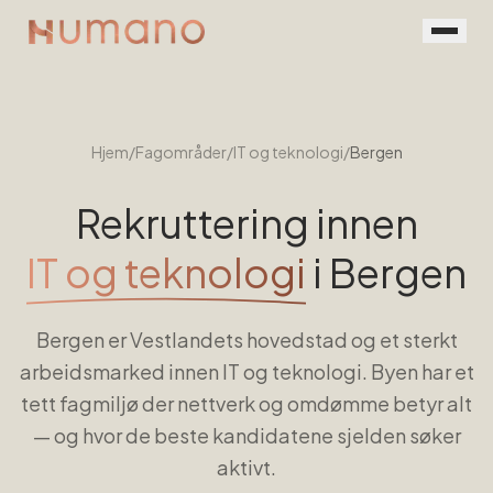
Rekruttering
Tjenester
Hjem
/
Fagområder
/
IT og teknologi
/
Bergen
Vår prosess
Rekruttering innen
Menneskene
IT og teknologi
i
Bergen
Kontakt
Bergen er Vestlandets hovedstad og et sterkt
Book en prat
arbeidsmarked innen IT og teknologi. Byen har et
For jobbsøkere
tett fagmiljø der nettverk og omdømme betyr alt
— og hvor de beste kandidatene sjelden søker
aktivt.