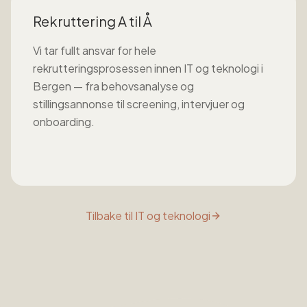
Rekruttering A til Å
Vi tar fullt ansvar for hele
rekrutteringsprosessen innen
IT og teknologi
i
Bergen
— fra behovsanalyse og
stillingsannonse til screening, intervjuer og
onboarding.
Tilbake til
IT og teknologi