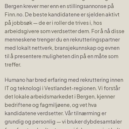
Bergen
krever mer enn en stillingsannonse på
Finn.no. De beste kandidatene er sjelden aktivt
på jobbsøk — de er i roller de trives i, hos
arbeidsgivere som verdsetter dem. For å nå disse
menneskene trenger du en rekrutteringspartner
med lokalt nettverk, bransjekunnskap og evnen
til å presentere muligheten din på en måte som
treffer.
Humano har bred erfaring med rekruttering innen
IT og teknologi
i
Vestlandet
-regionen. Vi forstår
det lokale arbeidsmarkedet i
Bergen
, kjenner
bedriftene og fagmiljøene, og vet hva
kandidatene verdsetter. Vår tilnærming er
grundig og personlig — vi bruker dybdesamtaler