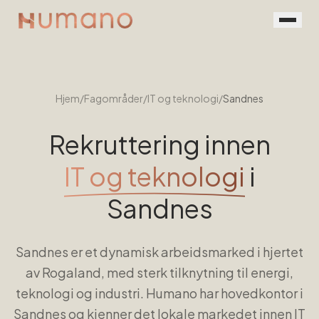
Rekruttering
Tjenester
Hjem
/
Fagområder
/
IT og teknologi
/
Sandnes
Vår prosess
Rekruttering innen
Menneskene
IT og teknologi
i
Kontakt
Sandnes
Book en prat
Sandnes er et dynamisk arbeidsmarked i hjertet
For jobbsøkere
av Rogaland, med sterk tilknytning til energi,
teknologi og industri. Humano har hovedkontor i
Sandnes og kjenner det lokale markedet innen IT