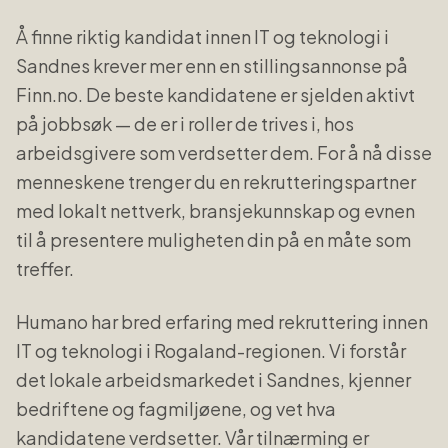
Å finne riktig kandidat innen
IT og teknologi
i
Sandnes
krever mer enn en stillingsannonse på
Finn.no. De beste kandidatene er sjelden aktivt
på jobbsøk — de er i roller de trives i, hos
arbeidsgivere som verdsetter dem. For å nå disse
menneskene trenger du en rekrutteringspartner
med lokalt nettverk, bransjekunnskap og evnen
til å presentere muligheten din på en måte som
treffer.
Humano har bred erfaring med rekruttering innen
IT og teknologi
i
Rogaland
-regionen. Vi forstår
det lokale arbeidsmarkedet i
Sandnes
, kjenner
bedriftene og fagmiljøene, og vet hva
kandidatene verdsetter. Vår tilnærming er