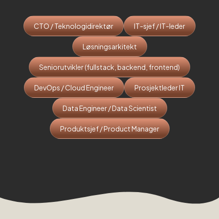
CTO / Teknologidirektør
IT-sjef / IT-leder
Løsningsarkitekt
Seniorutvikler (fullstack, backend, frontend)
DevOps / Cloud Engineer
Prosjektleder IT
Data Engineer / Data Scientist
Produktsjef / Product Manager