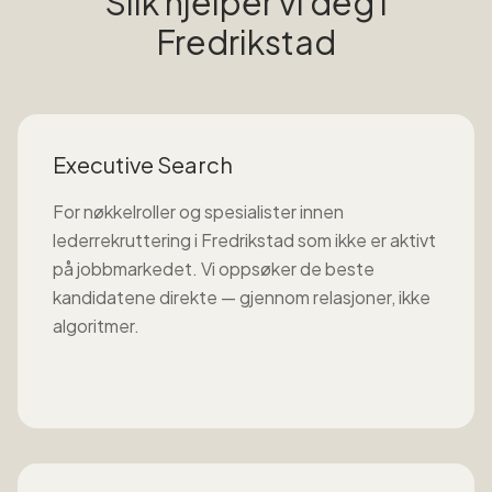
Slik hjelper vi deg i
Fredrikstad
Executive Search
For nøkkelroller og spesialister innen
lederrekruttering
i
Fredrikstad
som ikke er aktivt
på jobbmarkedet. Vi oppsøker de beste
kandidatene direkte — gjennom relasjoner, ikke
algoritmer.