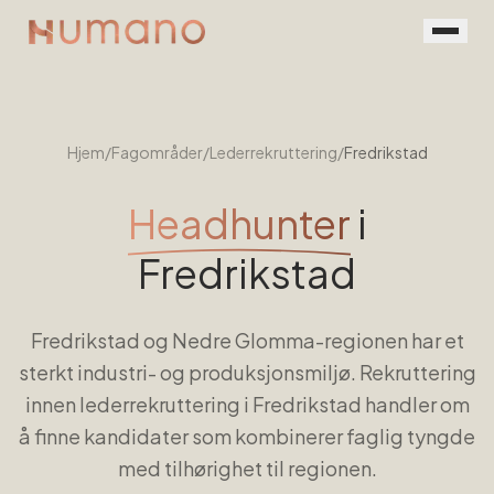
Rekruttering
Tjenester
Hjem
/
Fagområder
/
Lederrekruttering
/
Fredrikstad
Vår prosess
Headhunter
i
Menneskene
Fredrikstad
Kontakt
Fredrikstad og Nedre Glomma-regionen har et
Book en prat
sterkt industri- og produksjonsmiljø. Rekruttering
For jobbsøkere
innen lederrekruttering i Fredrikstad handler om
å finne kandidater som kombinerer faglig tyngde
med tilhørighet til regionen.