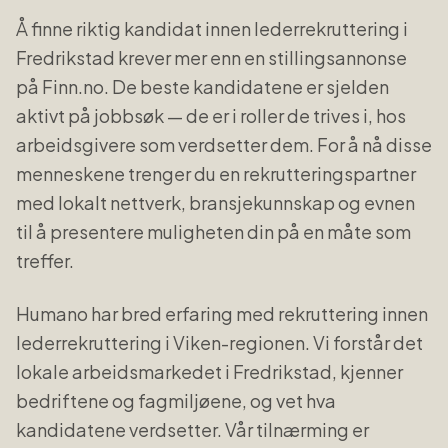
Å finne riktig kandidat innen
lederrekruttering
i
Fredrikstad
krever mer enn en stillingsannonse
på Finn.no. De beste kandidatene er sjelden
aktivt på jobbsøk — de er i roller de trives i, hos
arbeidsgivere som verdsetter dem. For å nå disse
menneskene trenger du en rekrutteringspartner
med lokalt nettverk, bransjekunnskap og evnen
til å presentere muligheten din på en måte som
treffer.
Humano har bred erfaring med rekruttering innen
lederrekruttering
i
Viken
-regionen. Vi forstår det
lokale arbeidsmarkedet i
Fredrikstad
, kjenner
bedriftene og fagmiljøene, og vet hva
kandidatene verdsetter. Vår tilnærming er