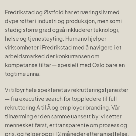
Fredrikstad og Østfold har et næringsliv med
dype røtter i industri og produksjon, men som i
stadig større grad også inkluderer teknologi,
helse og tjenesteyting. Humano hjelper
virksomheter i Fredrikstad med å navigere i et
arbeidsmarked der konkurransen om
kompetanse tiltar — spesielt med Oslo bare en
togtime unna.
Vi tilbyr hele spekteret av rekrutteringstjenester
— fra executive search for toppledere til full
rekruttering A til Å og employer branding. Vår
tilnærming er den samme uansett by: vi setter
mennesket først, er transparente om prosess og
pris, og følger opp i 12 måneder etter ansettelse.