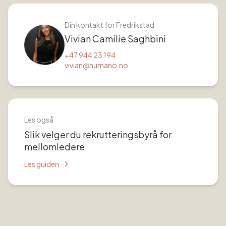
Din kontakt for
Fredrikstad
Vivian Camilie Saghbini
+47 944 23 194
vivian@humano.no
Les også
Slik velger du rekrutteringsbyrå for
mellomledere
Les guiden