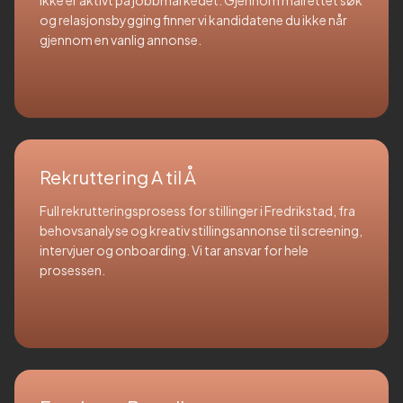
ikke er aktivt på jobbmarkedet. Gjennom målrettet søk
og relasjonsbygging finner vi kandidatene du ikke når
gjennom en vanlig annonse.
Rekruttering A til Å
Full rekrutteringsprosess for stillinger i Fredrikstad, fra
behovsanalyse og kreativ stillingsannonse til screening,
intervjuer og onboarding. Vi tar ansvar for hele
prosessen.