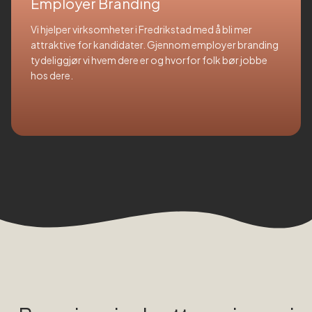
Employer Branding
Vi hjelper virksomheter i Fredrikstad med å bli mer
attraktive for kandidater. Gjennom employer branding
tydeliggjør vi hvem dere er og hvorfor folk bør jobbe
hos dere.