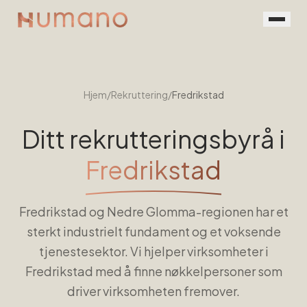
Rekruttering
Tjenester
Hjem
/
Rekruttering
/
Fredrikstad
Vår prosess
Ditt rekrutteringsbyrå i
Menneskene
Fredrikstad
Kontakt
Fredrikstad og Nedre Glomma-regionen har et
Book en prat
sterkt industrielt fundament og et voksende
For jobbsøkere
tjenestesektor. Vi hjelper virksomheter i
Fredrikstad med å finne nøkkelpersoner som
driver virksomheten fremover.