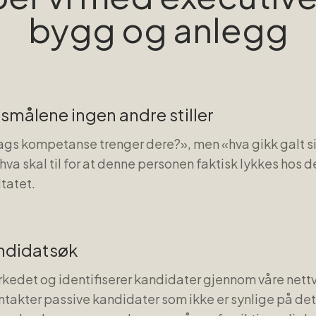
bygg og anlegg
ørsmålene ingen andre stiller
ags kompetanse trenger dere?», men «hva gikk galt sist
a skal til for at denne personen faktisk lykkes hos der
ltatet.
andidatsøk
rkedet og identifiserer kandidater gjennom våre net
ontakter passive kandidater som ikke er synlige på 