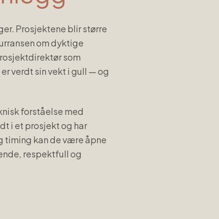
er. Prosjektene blir større
kurransen om dyktige
 prosjektdirektør som
r verdt sin vekt i gull — og
knisk forståelse med
t i et prosjekt og har
ig timing kan de være åpne
ende, respektfull og