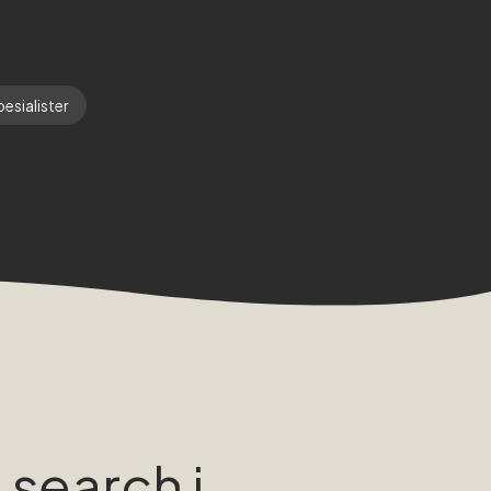
esialister
 search i