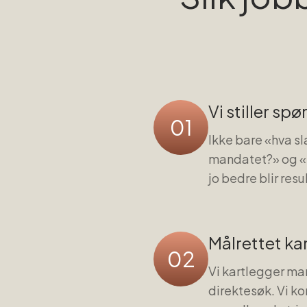
Vi stiller sp
01
Ikke bare «hva sl
mandatet?» og «hv
jo bedre blir resu
Målrettet k
02
Vi kartlegger ma
direktesøk. Vi k