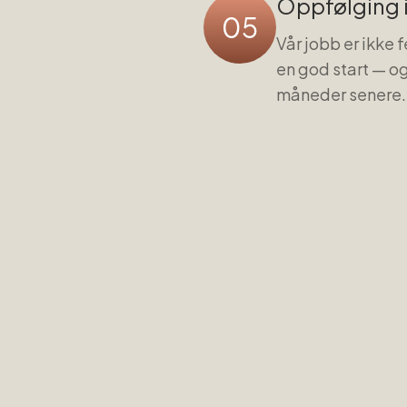
Oppfølging i
05
Vår jobb er ikke 
en god start — og 
måneder senere.