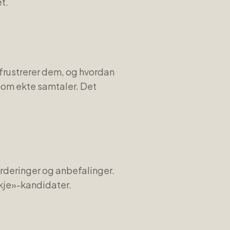
t.
 frustrerer dem, og hvordan
nom ekte samtaler. Det
urderinger og anbefalinger.
skje»-kandidater.