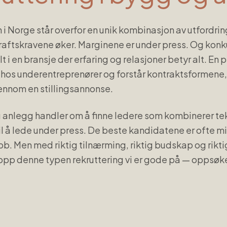
 Norge står overfor en unik kombinasjon av utfordring
aftskravene øker. Marginene er under press. Og kon
lt i en bransje der erfaring og relasjoner betyr alt. En
t hos underentreprenører og forstår kontraktsformene, e
jennom en stillingsannonse.
g anlegg handler om å finne ledere som kombinerer te
l å lede under press. De beste kandidatene er ofte mid
bb. Men med riktig tilnærming, riktig budskap og rikt
topp denne typen rekruttering vi er gode på — oppsøk