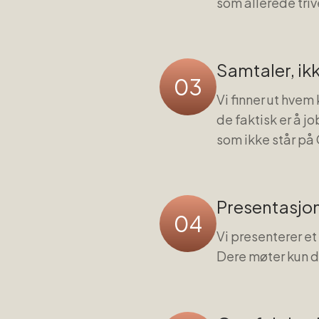
som allerede triv
Samtaler, ik
03
Vi finner ut hvem
de faktisk er å 
som ikke står på
Presentasjo
04
Vi presenterer et
Dere møter kun de