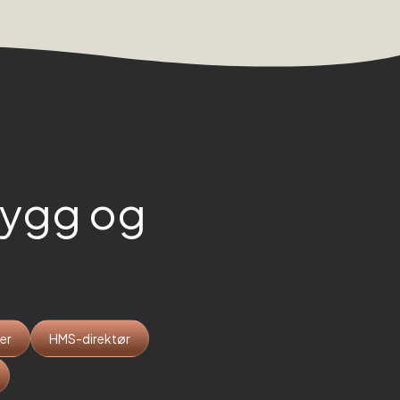
ygg og
der
HMS-direktør