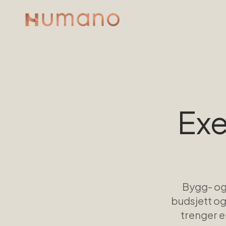
Exe
Bygg- og
budsjett og
trenger e