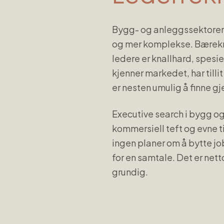
Bygg- og anleggssektoren i
og mer komplekse. Bærekr
ledere er knallhard, spesie
kjenner markedet, har tilli
er nesten umulig å finne g
Executive search i bygg o
kommersiell teft og evne ti
ingen planer om å bytte jo
for en samtale. Det er net
grundig.