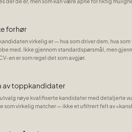
es der de er, men som kan være åpne for riktig mulighe
ke forhør
 kandidaten virkelig er — hva som driver dem, hva som
jobbe med. Ikke gjennom standardspørsmål, men gjen
 CV-en er som regel det som avgjør.
n av toppkandidater
 utvalg nøye kvalifiserte kandidater med detaljerte v
 som virkelig matcher — ikke et ufiltrert felt av «kan