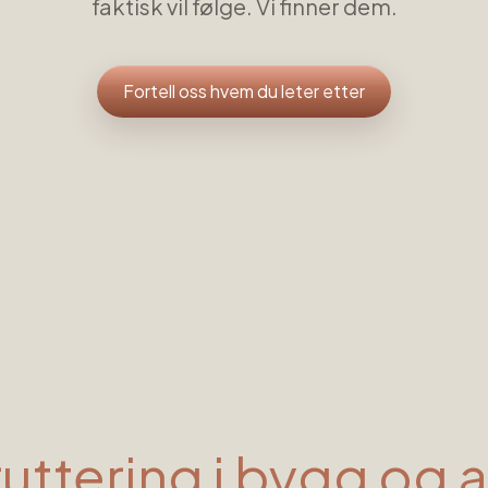
faktisk vil følge. Vi finner dem.
Fortell oss hvem du leter etter
uttering i
bygg og 