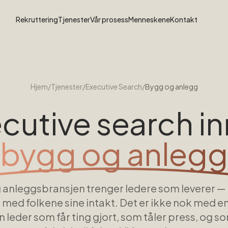
Rekruttering
Tjenester
Vår prosess
Menneskene
Kontakt
Hjem
/
Tjenester
/
Executive Search
/
Bygg og anlegg
cutive search i
bygg og anlegg
 anleggsbransjen trenger ledere som leverer — p
 med folkene sine intakt. Det er ikke nok med e
n leder som får ting gjort, som tåler press, og s