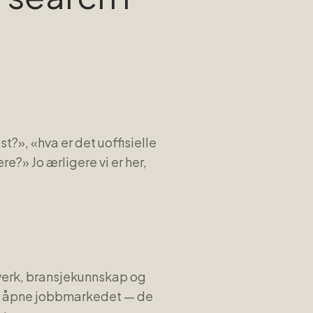
?», «hva er det uoffisielle
e?» Jo ærligere vi er her,
tverk, bransjekunnskap og
det åpne jobbmarkedet — de