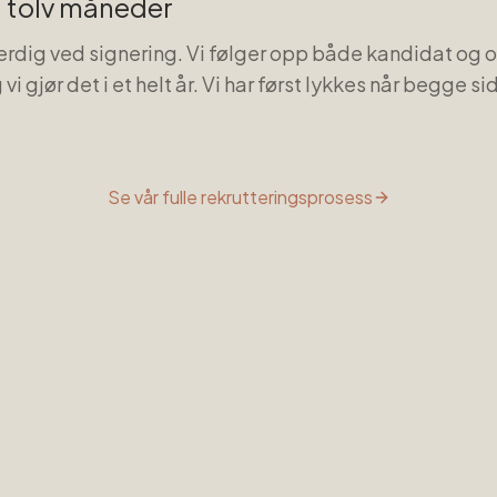
 tolv måneder
ferdig ved signering. Vi følger opp både kandidat og 
vi gjør det i et helt år. Vi har først lykkes når begge si
Se vår fulle rekrutteringsprosess