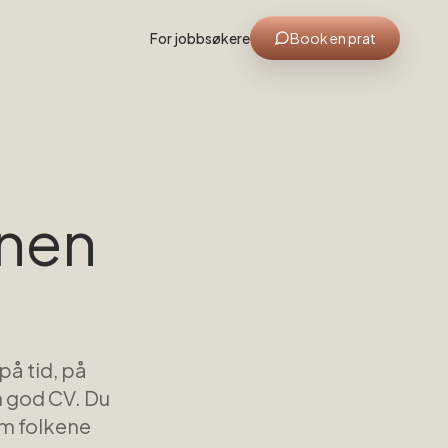
For jobbsøkere
Book en prat
nnen
å tid, på
n god CV. Du
om folkene