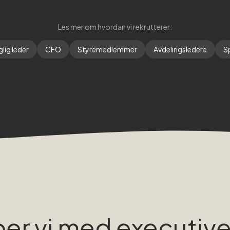
Les mer om hvordan vi rekrutterer:
lig leder
CFO
Styremedlemmer
Avdelingsledere
Sp
ber vi med executive