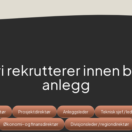
vi rekrutterer innen
b
anlegg
tør
Prosjektdirektør
Anleggsleder
Teknisk sjef / le
Økonomi- og finansdirektør
Divisjonsleder / regiondirektør