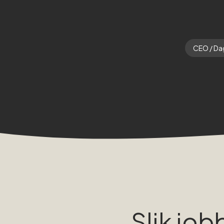
CEO / Dag
Slik job