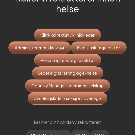
helse
Klinikkdirektør / klinikkleder
Administrerende direktør
Medisinsk fagdirektør
Helse- og omsorgsdirektør
Leder digitalisering og e-helse
Country Manager legemiddelselskap
Avdelingsleder / seksjonsoverlege
Les mer om hvordan vi rekrutterer: