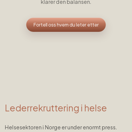
klarer den balansen.
Fortell oss hvem du leter etter
Lederrekruttering i
helse
Helsesektoren i Norge er under enormt press.