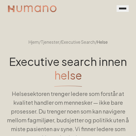
Rekruttering
Tjenester
Hjem
/
Tjenester
/
Executive Search
/
Helse
Vår prosess
Executive search innen
Menneskene
helse
Kontakt
Helsesektoren trenger ledere som forstår at
Book en prat
kvalitet handler om mennesker — ikke bare
For jobbsøkere
prosesser. Du trenger noen som kan navigere
mellom fagmiljøer, budsjetter og politikk uten å
miste pasienten av syne. Vi finner ledere som