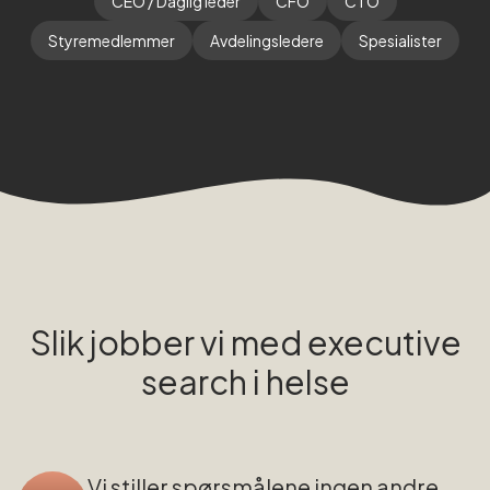
CEO / Daglig leder
CFO
CTO
Styremedlemmer
Avdelingsledere
Spesialister
Slik jobber vi med executive
search i
helse
Vi stiller spørsmålene ingen andre