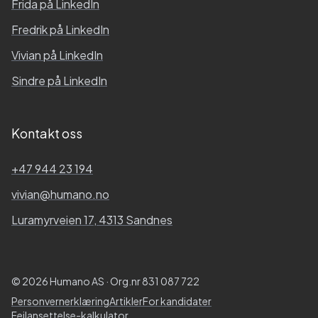
Frida
på LinkedIn
Fredrik
på LinkedIn
Vivian
på LinkedIn
Sindre
på LinkedIn
Kontakt oss
+47 944 23 194
vivian@humano.no
Luramyrveien 17, 4313 Sandnes
© 2026 Humano AS · Org.nr 831 087 722
Personvernerklæring
Artikler
For kandidater
Feilansettelse-kalkulator