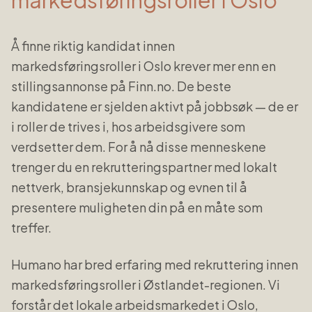
markedsføringsroller
i
Oslo
Å finne riktig kandidat innen
markedsføringsroller
i
Oslo
krever mer enn en
stillingsannonse på Finn.no. De beste
kandidatene er sjelden aktivt på jobbsøk — de er
i roller de trives i, hos arbeidsgivere som
verdsetter dem. For å nå disse menneskene
trenger du en rekrutteringspartner med lokalt
nettverk, bransjekunnskap og evnen til å
presentere muligheten din på en måte som
treffer.
Humano har bred erfaring med rekruttering innen
markedsføringsroller
i
Østlandet
-regionen. Vi
forstår det lokale arbeidsmarkedet i
Oslo
,