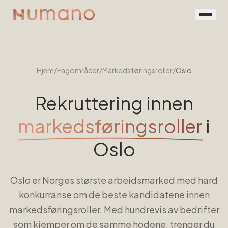
Rekruttering
Tjenester
Hjem
/
Fagområder
/
Markedsføringsroller
/
Oslo
Vår prosess
Rekruttering innen
Menneskene
markedsføringsroller
i
Kontakt
Oslo
Book en prat
Oslo er Norges største arbeidsmarked med hard
For jobbsøkere
konkurranse om de beste kandidatene innen
markedsføringsroller. Med hundrevis av bedrifter
som kjemper om de samme hodene, trenger du