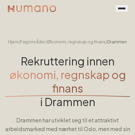
Rekruttering
Tjenester
Hjem
/
Fagområder
/
Økonomi, regnskap og finans
/
Drammen
Vår prosess
Rekruttering innen
Menneskene
økonomi, regnskap og
Kontakt
finans
Book en prat
i
Drammen
For jobbsøkere
Drammen har utviklet seg til et attraktivt
arbeidsmarked med nærhet til Oslo, men med sin