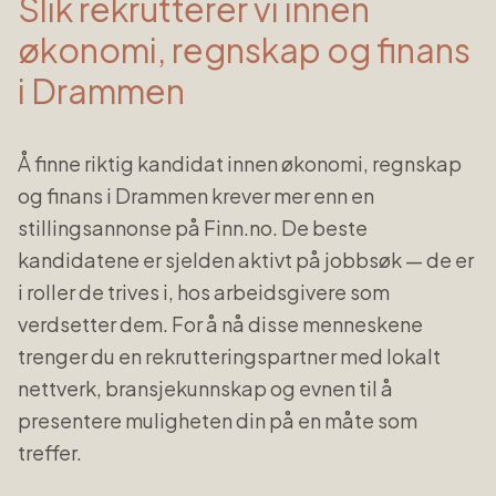
Slik rekrutterer vi innen
økonomi, regnskap og finans
i
Drammen
Å finne riktig kandidat innen
økonomi, regnskap
og finans
i
Drammen
krever mer enn en
stillingsannonse på Finn.no. De beste
kandidatene er sjelden aktivt på jobbsøk — de er
i roller de trives i, hos arbeidsgivere som
verdsetter dem. For å nå disse menneskene
trenger du en rekrutteringspartner med lokalt
nettverk, bransjekunnskap og evnen til å
presentere muligheten din på en måte som
treffer.