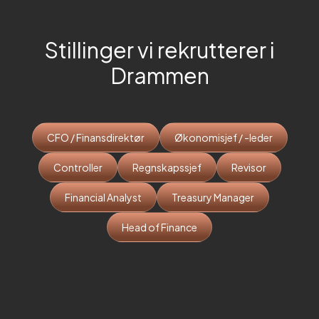
Stillinger vi rekrutterer i
Drammen
CFO / Finansdirektør
Økonomisjef / -leder
Controller
Regnskapssjef
Revisor
Financial Analyst
Treasury Manager
Head of Finance