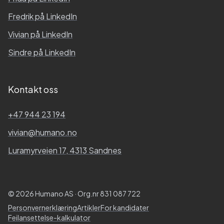
Fredrik
på LinkedIn
Vivian
på LinkedIn
Sindre
på LinkedIn
Kontakt oss
+47 944 23 194
vivian@humano.no
Luramyrveien 17, 4313 Sandnes
© 2026 Humano AS · Org.nr 831 087 722
Personvernerklæring
Artikler
For kandidater
Feilansettelse-kalkulator