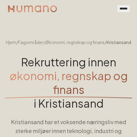
Rekruttering
Tjenester
Hjem
/
Fagområder
/
Økonomi, regnskap og finans
/
Kristiansand
Vår prosess
Rekruttering innen
Menneskene
økonomi, regnskap og
Kontakt
finans
Book en prat
i
Kristiansand
For jobbsøkere
Kristiansand har et voksende næringsliv med
sterke miljøer innen teknologi, industri og