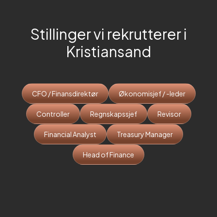
Stillinger vi rekrutterer i
Kristiansand
CFO / Finansdirektør
Økonomisjef / -leder
Controller
Regnskapssjef
Revisor
Financial Analyst
Treasury Manager
Head of Finance