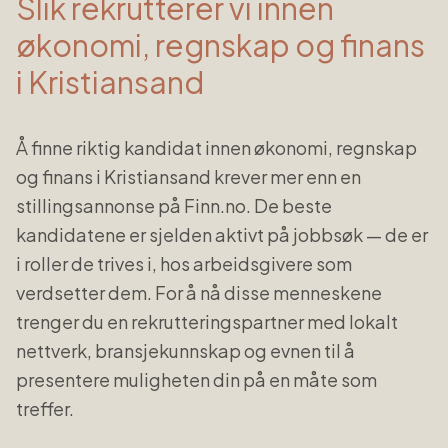
Slik rekrutterer vi innen
økonomi, regnskap og finans
i
Kristiansand
Å finne riktig kandidat innen
økonomi, regnskap
og finans
i
Kristiansand
krever mer enn en
stillingsannonse på Finn.no. De beste
kandidatene er sjelden aktivt på jobbsøk — de er
i roller de trives i, hos arbeidsgivere som
verdsetter dem. For å nå disse menneskene
trenger du en rekrutteringspartner med lokalt
nettverk, bransjekunnskap og evnen til å
presentere muligheten din på en måte som
treffer.