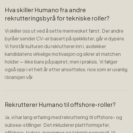
Hva skiller Humano fra andre
rekrutteringsbyrå for tekniske roller?
Vi skiller oss ut ved å sette mennesket først. Der andre
byråer sender CV-er basert på sjekklister, går vi dypere.
Vi forstår kulturen du rekrutterer inn i, avdekker
kandidatens virkelige motivasjon og sikrer at matchen
holder — ikke bare på papiret, men i praksis. Vi følger
også opp i et helt år etter ansettelse, noe som er uvanlig
i bransjen vår.
Rekrutterer Humano til offshore-roller?
Ja, vi har lang erfaring med rekruttering til offshore- og
subsea-stillinger. Det inkluderer plattformsjefer,
offshore-ledere, ingeniører og teknisk personell. Vi