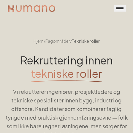
Rekruttering
Tjenester
Hjem
/
Fagområder
/
Tekniske roller
Vår prosess
Rekruttering innen
Menneskene
tekniske roller
Kontakt
Vi rekrutterer ingeniører, prosjektledere og
Book en prat
tekniske spesialister innen bygg, industri og
For jobbsøkere
offshore. Kandidater som kombinerer faglig
tyngde med praktisk gjennomføringsevne — folk
som ikke bare tegner løsningene, men sørger for