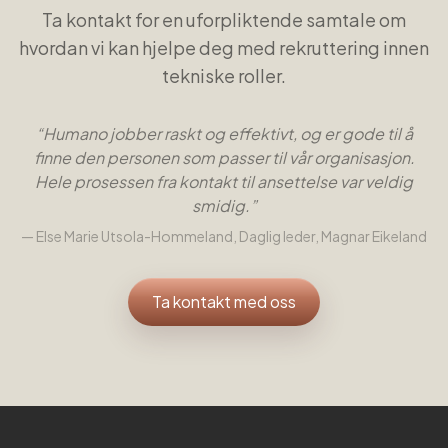
Ta kontakt for en uforpliktende samtale om
hvordan vi kan hjelpe deg med rekruttering innen
tekniske roller
.
“
Humano jobber raskt og effektivt, og er gode til å
finne den personen som passer til vår organisasjon.
Hele prosessen fra kontakt til ansettelse var veldig
smidig.
”
—
Else Marie Utsola-Hommeland
,
Daglig leder, Magnar Eikeland
Ta kontakt med oss