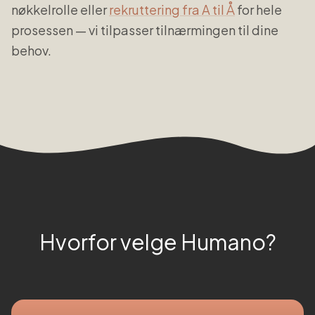
nøkkelrolle eller
rekruttering fra A til Å
for hele
prosessen — vi tilpasser tilnærmingen til dine
behov.
Hvorfor velge Humano?