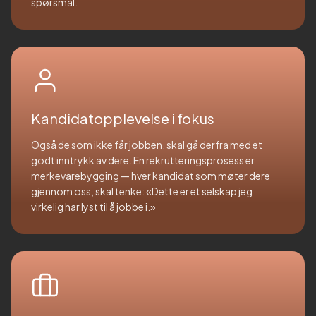
spørsmål.
Kandidatopplevelse i fokus
Også de som ikke får jobben, skal gå derfra med et
godt inntrykk av dere. En rekrutteringsprosess er
merkevarebygging — hver kandidat som møter dere
gjennom oss, skal tenke: «Dette er et selskap jeg
virkelig har lyst til å jobbe i.»