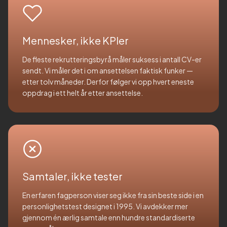
Mennesker, ikke KPIer
De fleste rekrutteringsbyrå måler suksess i antall CV-er
sendt. Vi måler det i om ansettelsen faktisk funker —
etter tolv måneder. Derfor følger vi opp hvert eneste
oppdrag i ett helt år etter ansettelse.
Samtaler, ikke tester
En erfaren fagperson viser seg ikke fra sin beste side i en
personlighetstest designet i 1995. Vi avdekker mer
gjennom én ærlig samtale enn hundre standardiserte