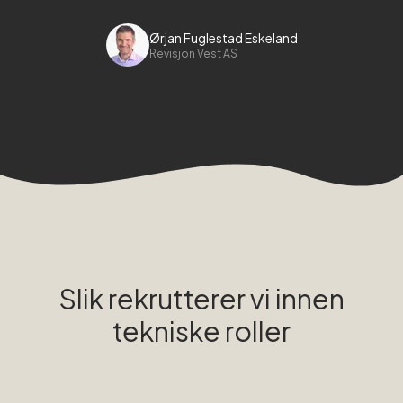
Ørjan Fuglestad Eskeland
Revisjon Vest AS
Slik rekrutterer vi innen
tekniske roller