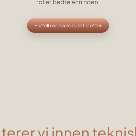
roller bedre enn noen.
Fortell oss hvem du leter etter
tterer vi innen
teknis