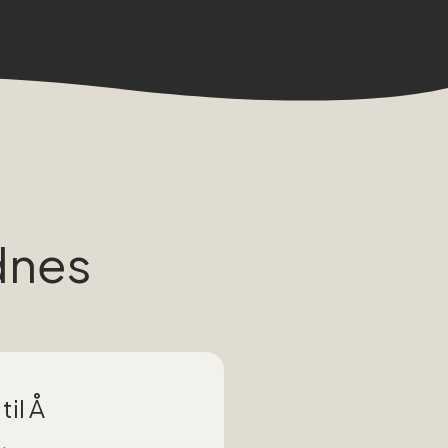
dnes
til Å