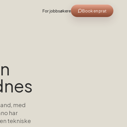
For jobbsøkere
Book en prat
en
dnes
aland, med
ano har
en tekniske