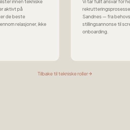
lister innen
tekniske
Vi tar fullt ansvar for h
r aktivt på
rekrutteringsprosesse
er de beste
Sandnes
— fra behovs
ennom relasjoner, ikke
stillingsannonse til sc
onboarding.
Tilbake til
tekniske roller