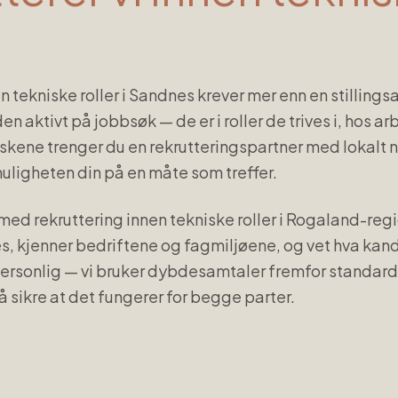
en
tekniske roller
i
Sandnes
krever mer enn en stilling
n aktivt på jobbsøk — de er i roller de trives i, hos 
skene trenger du en rekrutteringspartner med lokalt 
muligheten din på en måte som treffer.
med rekruttering innen
tekniske roller
i
Rogaland
-regi
es
, kjenner bedriftene og fagmiljøene, og vet hva kan
ersonlig — vi bruker dybdesamtaler fremfor standardte
 å sikre at det fungerer for begge parter.