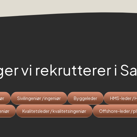
ger vi rekrutterer i
S
iør
Sivilingeniør / ingeniør
Byggeleder
HMS-leder / 
eniør
Kvalitetsleder / kvalitetsingeniør
Offshore-leder / p