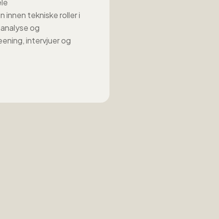
ele
n innen
tekniske roller
i
analyse og
reening, intervjuer og