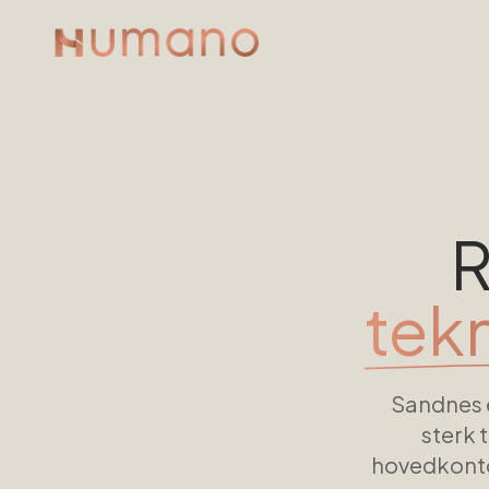
R
tekn
Sandnes e
sterk 
hovedkonto