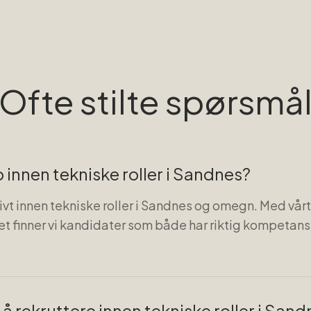
Ofte stilte spørsmå
innen tekniske roller i Sandnes?
ivt innen tekniske roller i Sandnes og omegn. Med vårt
t finner vi kandidater som både har riktig kompetans
t å rekruttere innen tekniske roller i San