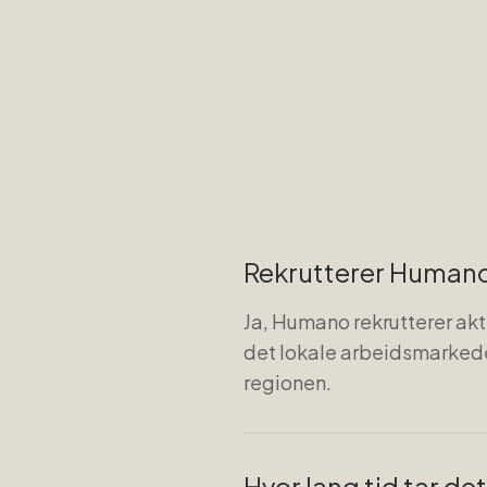
Rekrutterer Humano 
Ja, Humano rekrutterer akt
det lokale arbeidsmarkede
regionen.
Hvor lang tid tar de