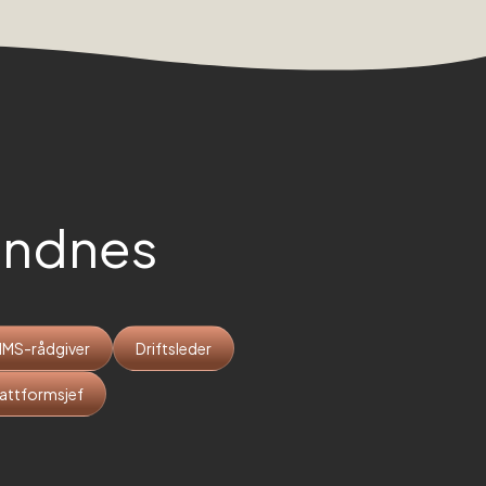
andnes
HMS-rådgiver
Driftsleder
lattformsjef