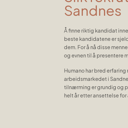
Sandnes
Å finne riktig kandidat inn
beste kandidatene er sjelde
dem. For å nå disse menne
og evnen til å presentere 
Humano har bred erfaring 
arbeidsmarkedet i
Sandn
tilnærming er grundig og p
helt år etter ansettelse for