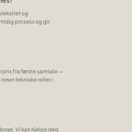
pleksitet og
smidig prosess og gir
 pris fra første samtale —
innen tekniske roller i
 Norge. Vi kan hjelpe deg