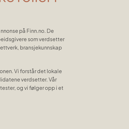
sannonse på Finn.no. De
arbeidsgivere som verdsetter
nettverk, bransjekunnskap
onen. Vi forstår det lokale
didatene verdsetter. Vår
ster, og vi følger opp i et