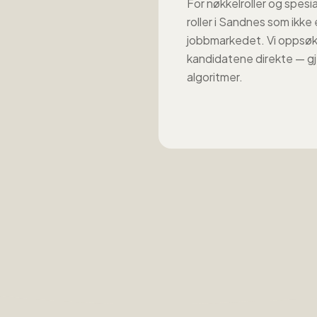
For nøkkelroller og spesia
roller
i
Sandnes
som ikke e
jobbmarkedet. Vi oppsøk
kandidatene direkte — gj
algoritmer.