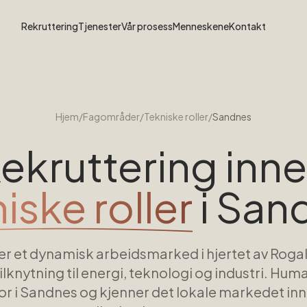
Rekruttering
Tjenester
Vår prosess
Menneskene
Kontakt
Hjem
/
Fagområder
/
Tekniske roller
/
Sandnes
ekruttering inn
iske roller
i
San
r et dynamisk arbeidsmarked i hjertet av Rog
tilknytning til energi, teknologi og industri. Hum
r i Sandnes og kjenner det lokale markedet inn