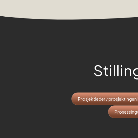
Stillin
Prosjektleder / prosjektingen
Prosessing