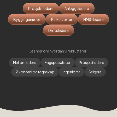
Prosjektledere
Anleggsledere
Byggingeniører
Kalkulatører
HMS-ledere
Driftsledere
Les mer om hvordan vi rekrutterer:
Mellomledere
Fagspesialister
Prosjektledere
Økonomi og regnskap
Ingeniører
Selgere