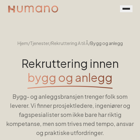
Rekruttering
Tjenester
Hjem
/
Tjenester
/
Rekruttering A til Å
/
Bygg og anlegg
Vår prosess
Rekruttering innen
Menneskene
bygg og anlegg
Kontakt
Bygg- og anleggsbransjen trenger folk som
Book en prat
leverer. Vi finner prosjektledere, ingeniører og
For jobbsøkere
fagspesialister som ikke bare har riktig
kompetanse, men som trives med tempo, ansvar
og praktiske utfordringer.